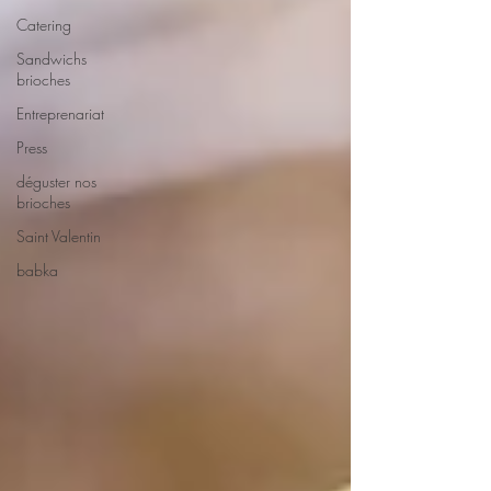
Catering
Sandwichs
brioches
Entreprenariat
Press
déguster nos
brioches
Saint Valentin
babka