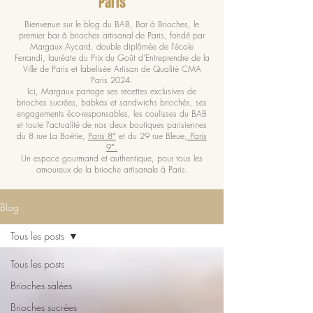
Paris
Bienvenue sur le blog du BAB, Bar à Brioches, le
premier bar à brioches artisanal de Paris, fondé par
Margaux Aycard, double diplômée de l'école
Ferrandi, lauréate du Prix du Goût d'Entreprendre de la
Ville de Paris et labelisée Artisan de Qualité CMA
Paris 2024.
Ici, Margaux partage ses recettes exclusives de
brioches sucrées, babkas et sandwichs briochés, ses
engagements éco-responsables, les coulisses du BAB
et toute l'actualité de nos deux boutiques parisiennes
du 8 rue La Boétie,
Paris 8°
et du 29 rue Bleue,
Paris
9°.
Un espace gourmand et authentique, pour tous les
amoureux de la brioche artisanale à Paris.
Blog
Tous les posts
Tous les posts
Brioches salées
Brioches sucrées