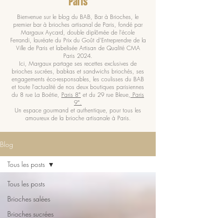
Paris
Bienvenue sur le blog du BAB, Bar à Brioches, le
premier bar à brioches artisanal de Paris, fondé par
Margaux Aycard, double diplômée de l'école
Ferrandi, lauréate du Prix du Goût d'Entreprendre de la
Ville de Paris et labelisée Artisan de Qualité CMA
Paris 2024.
Ici, Margaux partage ses recettes exclusives de
brioches sucrées, babkas et sandwichs briochés, ses
engagements éco-responsables, les coulisses du BAB
et toute l'actualité de nos deux boutiques parisiennes
du 8 rue La Boétie,
Paris 8°
et du 29 rue Bleue,
Paris
9°.
Un espace gourmand et authentique, pour tous les
amoureux de la brioche artisanale à Paris.
Blog
Tous les posts
Tous les posts
Brioches salées
Brioches sucrées