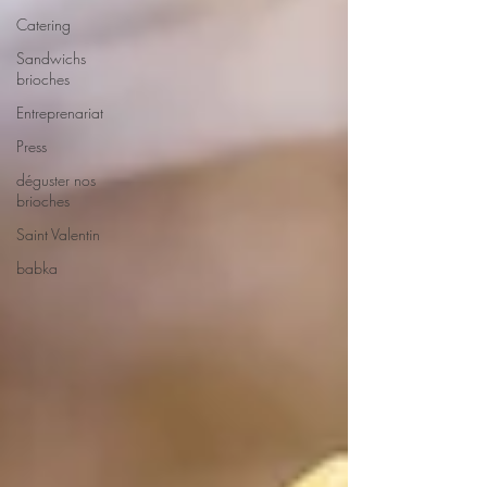
Catering
Sandwichs
brioches
Entreprenariat
Press
déguster nos
brioches
Saint Valentin
babka