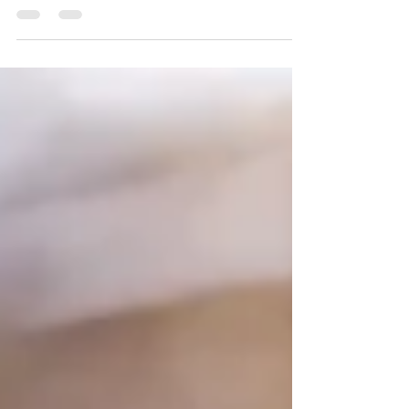
PASTRA'BAB. 👉Un pain brioché doré et aérien, garni
de pastrami, relevé d’une pointe de moutarde, adouci
par un confit d’oignons caramélisés. Le cheddar
coulant, accompagné d’un coleslaw croquant pour
l’équilibre parfait. Et pour couronner le tout ? Une
béchamel onctueuse gratinée directement sur le dessus
du pain. Moelleux, fondant, croustillant… le tout dans
un seul sandwich.🤭 A retrouver avec les meilleures
brioches de Pa