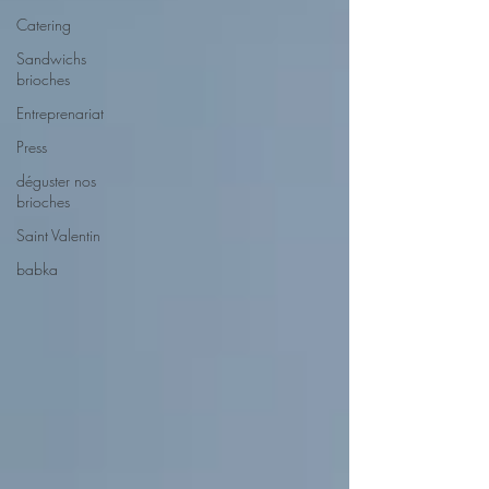
Catering
Sandwichs
brioches
Entreprenariat
Press
déguster nos
brioches
Saint Valentin
babka