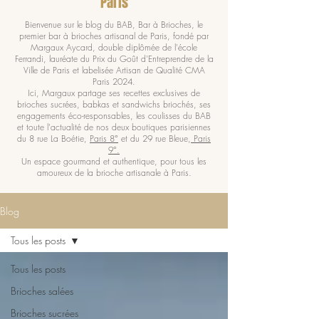
Paris
Bienvenue sur le blog du BAB, Bar à Brioches, le
premier bar à brioches artisanal de Paris, fondé par
Margaux Aycard, double diplômée de l'école
Ferrandi, lauréate du Prix du Goût d'Entreprendre de la
Ville de Paris et labelisée Artisan de Qualité CMA
Paris 2024.
Ici, Margaux partage ses recettes exclusives de
brioches sucrées, babkas et sandwichs briochés, ses
engagements éco-responsables, les coulisses du BAB
et toute l'actualité de nos deux boutiques parisiennes
du 8 rue La Boétie,
Paris 8°
et du 29 rue Bleue,
Paris
9°.
Un espace gourmand et authentique, pour tous les
amoureux de la brioche artisanale à Paris.
Blog
Tous les posts
Tous les posts
Brioches salées
Brioches sucrées