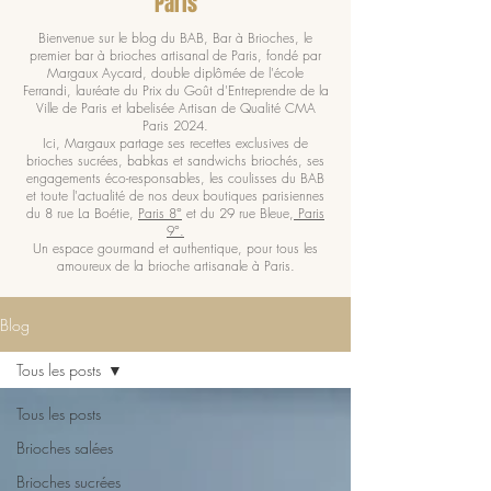
Paris
Bienvenue sur le blog du BAB, Bar à Brioches, le
premier bar à brioches artisanal de Paris, fondé par
Margaux Aycard, double diplômée de l'école
Ferrandi, lauréate du Prix du Goût d'Entreprendre de la
Ville de Paris et labelisée Artisan de Qualité CMA
Paris 2024.
Ici, Margaux partage ses recettes exclusives de
brioches sucrées, babkas et sandwichs briochés, ses
engagements éco-responsables, les coulisses du BAB
et toute l'actualité de nos deux boutiques parisiennes
du 8 rue La Boétie,
Paris 8°
et du 29 rue Bleue,
Paris
9°.
Un espace gourmand et authentique, pour tous les
amoureux de la brioche artisanale à Paris.
Blog
Tous les posts
Tous les posts
Brioches salées
Brioches sucrées