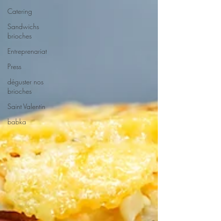
Catering
Sandwichs
brioches
Entreprenariat
Press
déguster nos
brioches
Saint Valentin
babka